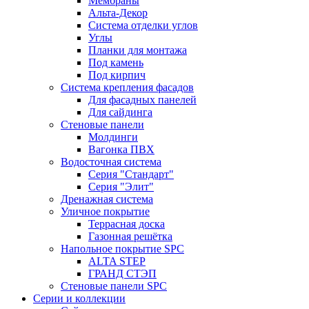
Мембраны
Альта-Декор
Система отделки углов
Углы
Планки для монтажа
Под камень
Под кирпич
Система крепления фасадов
Для фасадных панелей
Для сайдинга
Стеновые панели
Молдинги
Вагонка ПВХ
Водосточная система
Серия "Стандарт"
Серия "Элит"
Дренажная система
Уличное покрытие
Террасная доска
Газонная решётка
Напольное покрытие SPC
ALTA STEP
ГРАНД СТЭП
Стеновые панели SPC
Серии и коллекции