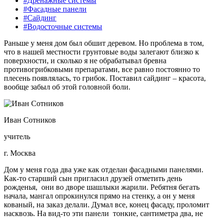
#Дренажные системы
#Фасадные панели
#Сайдинг
#Водосточные системы
Раньше у меня дом был обшит деревом. Но проблема в том,
что в нашей местности грунтовые воды залегают близко к
поверхности, и сколько я не обрабатывал бревна
противогрибковыми препаратами, все равно постоянно то
плесень появлялась, то грибок. Поставил сайдинг – красота,
вообще забыл об этой головной боли.
Иван Сотников
учитель
г. Москва
Дом у меня года два уже как отделан фасадными панелями.
Как-то старший сын пригласил друзей отметить день
рожденья, они во дворе шашлыки жарили. Ребятня бегать
начала, мангал опрокинулся прямо на стенку, а он у меня
кованый, на заказ делали. Думал все, конец фасаду, проломит
насквозь. На вид-то эти панели тонкие, сантиметра два, не