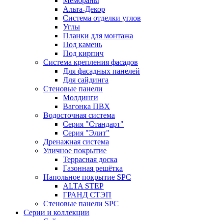
Мембраны
Альта-Декор
Система отделки углов
Углы
Планки для монтажа
Под камень
Под кирпич
Система крепления фасадов
Для фасадных панелей
Для сайдинга
Стеновые панели
Молдинги
Вагонка ПВХ
Водосточная система
Серия "Стандарт"
Серия "Элит"
Дренажная система
Уличное покрытие
Террасная доска
Газонная решётка
Напольное покрытие SPC
ALTA STEP
ГРАНД СТЭП
Стеновые панели SPC
Серии и коллекции