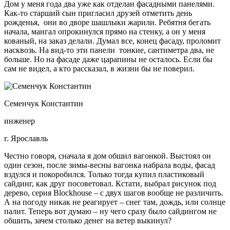
Дом у меня года два уже как отделан фасадными панелями.
Как-то старший сын пригласил друзей отметить день
рожденья, они во дворе шашлыки жарили. Ребятня бегать
начала, мангал опрокинулся прямо на стенку, а он у меня
кованый, на заказ делали. Думал все, конец фасаду, проломит
насквозь. На вид-то эти панели тонкие, сантиметра два, не
больше. Но на фасаде даже царапины не осталось. Если бы
сам не видел, а кто рассказал, в жизни бы не поверил.
Семенчук Константин
инженер
г. Ярославль
Честно говоря, сначала я дом обшил вагонкой. Выстоял он
один сезон, после зимы-весны вагонка набрала воды, фасад
вздулся и покоробился. Только тогда купил пластиковый
сайдинг, как друг посоветовал. Кстати, выбрал рисунок под
дерево, серия Blockhouse – с двух шагов вообще не различить.
А на погоду никак не реагирует – снег там, дождь, или солнце
палит. Теперь вот думаю – ну чего сразу было сайдингом не
обшить, зачем столько денег на ветер выкинул?