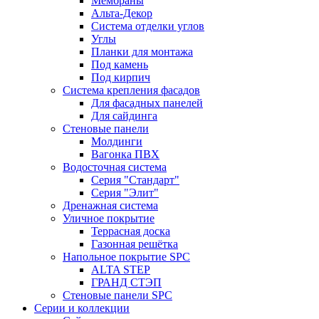
Мембраны
Альта-Декор
Система отделки углов
Углы
Планки для монтажа
Под камень
Под кирпич
Система крепления фасадов
Для фасадных панелей
Для сайдинга
Стеновые панели
Молдинги
Вагонка ПВХ
Водосточная система
Серия "Стандарт"
Серия "Элит"
Дренажная система
Уличное покрытие
Террасная доска
Газонная решётка
Напольное покрытие SPC
ALTA STEP
ГРАНД СТЭП
Стеновые панели SPC
Серии и коллекции