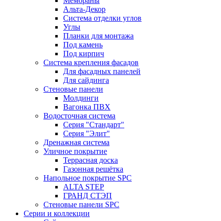
Мембраны
Альта-Декор
Система отделки углов
Углы
Планки для монтажа
Под камень
Под кирпич
Система крепления фасадов
Для фасадных панелей
Для сайдинга
Стеновые панели
Молдинги
Вагонка ПВХ
Водосточная система
Серия "Стандарт"
Серия "Элит"
Дренажная система
Уличное покрытие
Террасная доска
Газонная решётка
Напольное покрытие SPC
ALTA STEP
ГРАНД СТЭП
Стеновые панели SPC
Серии и коллекции