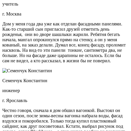
учитель
г. Москва
Дом у меня года два уже как отделан фасадными панелями.
Как-то старший сын пригласил друзей отметить день
рожденья, они во дворе шашлыки жарили. Ребятня бегать
начала, мангал опрокинулся прямо на стенку, а он у меня
кованый, на заказ делали. Думал все, конец фасаду, проломит
насквозь. На вид-то эти панели тонкие, сантиметра два, не
больше. Но на фасаде даже царапины не осталось. Если бы
сам не видел, а кто рассказал, в жизни бы не поверил.
Семенчук Константин
инженер
г. Ярославль
Честно говоря, сначала я дом обшил вагонкой. Выстоял он
один сезон, после зимы-весны вагонка набрала воды, фасад
вздулся и покоробился. Только тогда купил пластиковый
сайдинг, как друг посоветовал. Кстати, выбрал рисунок под