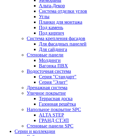
Мембраны
Альта-Декор
Система отделки углов
Углы
Планки для монтажа
Под камень
Под кирпич
Система крепления фасадов
Для фасадных панелей
Для сайдинга
Стеновые панели
Молдинги
Вагонка ПВХ
Водосточная система
Серия "Стандарт"
Серия "Элит"
Дренажная система
Уличное покрытие
Террасная доска
Газонная решётка
Напольное покрытие SPC
ALTA STEP
ГРАНД СТЭП
Стеновые панели SPC
Серии и коллекции