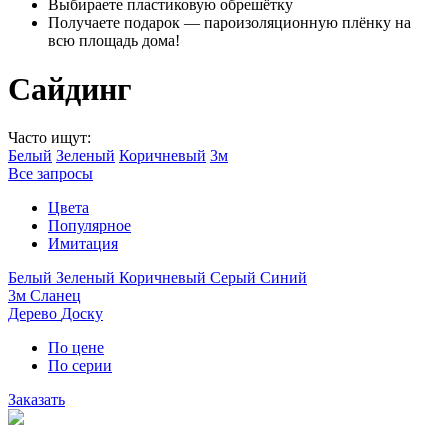
Выбираете пластиковую обрешётку
Получаете подарок — пароизоляционную плёнку на
всю площадь дома!
Сайдинг
Часто ищут:
Белый
Зеленый
Коричневый
3м
Все запросы
Цвета
Популярное
Имитация
Белый
Зеленый
Коричневый
Серый
Синий
3м
Сланец
Дерево
Доску
По цене
По серии
Заказать