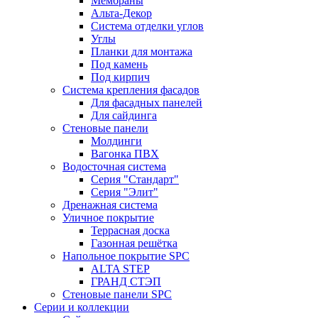
Мембраны
Альта-Декор
Система отделки углов
Углы
Планки для монтажа
Под камень
Под кирпич
Система крепления фасадов
Для фасадных панелей
Для сайдинга
Стеновые панели
Молдинги
Вагонка ПВХ
Водосточная система
Серия "Стандарт"
Серия "Элит"
Дренажная система
Уличное покрытие
Террасная доска
Газонная решётка
Напольное покрытие SPC
ALTA STEP
ГРАНД СТЭП
Стеновые панели SPC
Серии и коллекции