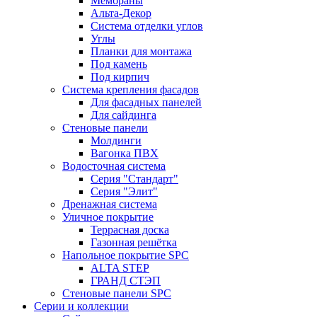
Мембраны
Альта-Декор
Система отделки углов
Углы
Планки для монтажа
Под камень
Под кирпич
Система крепления фасадов
Для фасадных панелей
Для сайдинга
Стеновые панели
Молдинги
Вагонка ПВХ
Водосточная система
Серия "Стандарт"
Серия "Элит"
Дренажная система
Уличное покрытие
Террасная доска
Газонная решётка
Напольное покрытие SPC
ALTA STEP
ГРАНД СТЭП
Стеновые панели SPC
Серии и коллекции