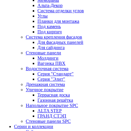
Мембраны
Альта-Декор
Система отделки углов
Углы
Планки для монтажа
Под камень
Под кирпич
Система крепления фасадов
Для фасадных панелей
Для сайдинга
Стеновые панели
Молдинги
Вагонка ПВХ
Водосточная система
Серия "Стандарт"
Серия "Элит"
Дренажная система
Уличное покрытие
Террасная доска
Газонная решётка
Напольное покрытие SPC
ALTA STEP
ГРАНД СТЭП
Стеновые панели SPC
Серии и коллекции