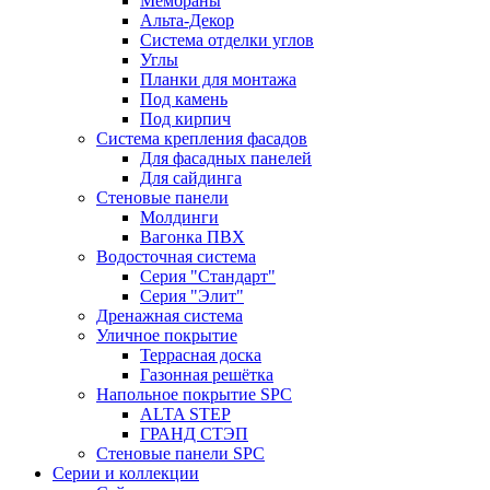
Мембраны
Альта-Декор
Система отделки углов
Углы
Планки для монтажа
Под камень
Под кирпич
Система крепления фасадов
Для фасадных панелей
Для сайдинга
Стеновые панели
Молдинги
Вагонка ПВХ
Водосточная система
Серия "Стандарт"
Серия "Элит"
Дренажная система
Уличное покрытие
Террасная доска
Газонная решётка
Напольное покрытие SPC
ALTA STEP
ГРАНД СТЭП
Стеновые панели SPC
Серии и коллекции