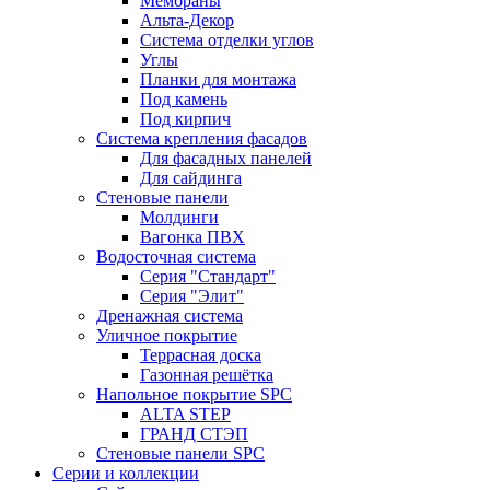
Мембраны
Альта-Декор
Система отделки углов
Углы
Планки для монтажа
Под камень
Под кирпич
Система крепления фасадов
Для фасадных панелей
Для сайдинга
Стеновые панели
Молдинги
Вагонка ПВХ
Водосточная система
Серия "Стандарт"
Серия "Элит"
Дренажная система
Уличное покрытие
Террасная доска
Газонная решётка
Напольное покрытие SPC
ALTA STEP
ГРАНД СТЭП
Стеновые панели SPC
Серии и коллекции