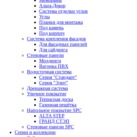
Мембраны
Альта-Декор
Система отделки углов
Углы
Планки для монтажа
Под камень
Под кирпич
Система крепления фасадов
Для фасадных панелей
Для сайдинга
Стеновые панели
Молдинги
Вагонка ПВХ
Водосточная система
Серия "Стандарт"
Серия "Элит"
Дренажная система
Уличное покрытие
Террасная доска
Газонная решётка
Напольное покрытие SPC
ALTA STEP
ГРАНД СТЭП
Стеновые панели SPC
Серии и коллекции