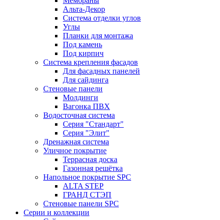
Мембраны
Альта-Декор
Система отделки углов
Углы
Планки для монтажа
Под камень
Под кирпич
Система крепления фасадов
Для фасадных панелей
Для сайдинга
Стеновые панели
Молдинги
Вагонка ПВХ
Водосточная система
Серия "Стандарт"
Серия "Элит"
Дренажная система
Уличное покрытие
Террасная доска
Газонная решётка
Напольное покрытие SPC
ALTA STEP
ГРАНД СТЭП
Стеновые панели SPC
Серии и коллекции