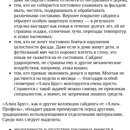
тем, кто не собирается постоянно ухаживать за фасадом:
мыть, чистить, подкрашивать и обрабатывать
различными составами. Верхнее покрытие сайдинга
образует особую защитную пленку — в результате
отделка выглядит как новая в течение долгих лет, ей не
страшны осадки, солнечные лучи, перепады температур
и атаки насекомых;
тем, кто не хочет постоянно бояться нарушения
целостности фасада. Даже если в доме живут дети, и
футбольный мяч часто норовит влететь в стену, это
никак не скажется на ее состоянии. Сайдинг
ударопрочен, не страшны ему и другие механические
воздействия, например, атака кошки;
тем, кто привык экономить деньги и время. Монтаж не
растянется на недели и месяцы — благодаря особой
геометрии «Альта Брус» монтируется очень просто.
Справится с такой задачей можно самому, не привлекая
специалистов, а значит, не затрачивая лишних средств.
«Альта Брус», как и другие коллекции сайдинга от «Альта-
Профиль», обладает рядом преимуществ перед другими,
традиционно использующимися отделочными материалами.
Среди них следует выделить:
экологичность и отсутствие токсичных веществ в