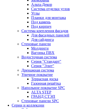
Мембраны
Альта-Декор
Система отделки углов
Углы
Планки для монтажа
Под камень
Под кирпич
Система крепления фасадов
Для фасадных панелей
Для сайдинга
Стеновые панели
Молдинги
Вагонка ПВХ
Водосточная система
Серия "Стандарт"
Серия "Элит"
Дренажная система
Уличное покрытие
Террасная доска
Газонная решётка
Напольное покрытие SPC
ALTA STEP
ГРАНД СТЭП
Стеновые панели SPC
Серии и коллекции