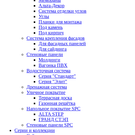
Мембраны
Альта-Декор
Система отделки углов
Углы
Планки для монтажа
Под камень
Под кирпич
Система крепления фасадов
Для фасадных панелей
Для сайдинга
Стеновые панели
Молдинги
Вагонка ПВХ
Водосточная система
Серия "Стандарт"
Серия "Элит"
Дренажная система
Уличное покрытие
Террасная доска
Газонная решётка
Напольное покрытие SPC
ALTA STEP
ГРАНД СТЭП
Стеновые панели SPC
Серии и коллекции