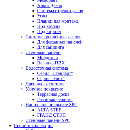
Мембраны
Альта-Декор
Система отделки углов
Углы
Планки для монтажа
Под камень
Под кирпич
Система крепления фасадов
Для фасадных панелей
Для сайдинга
Стеновые панели
Молдинги
Вагонка ПВХ
Водосточная система
Серия "Стандарт"
Серия "Элит"
Дренажная система
Уличное покрытие
Террасная доска
Газонная решётка
Напольное покрытие SPC
ALTA STEP
ГРАНД СТЭП
Стеновые панели SPC
Серии и коллекции