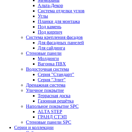
Мембраны
Альта-Декор
Система отделки углов
Углы
Планки для монтажа
Под камень
Под кирпич
Система крепления фасадов
Для фасадных панелей
Для сайдинга
Стеновые панели
Молдинги
Вагонка ПВХ
Водосточная система
Серия "Стандарт"
Серия "Элит"
Дренажная система
Уличное покрытие
Террасная доска
Газонная решётка
Напольное покрытие SPC
ALTA STEP
ГРАНД СТЭП
Стеновые панели SPC
Серии и коллекции