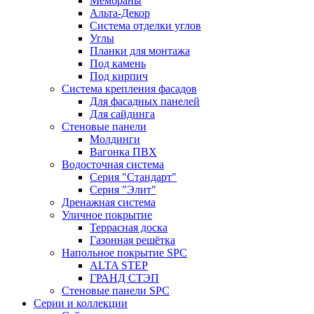
Мембраны
Альта-Декор
Система отделки углов
Углы
Планки для монтажа
Под камень
Под кирпич
Система крепления фасадов
Для фасадных панелей
Для сайдинга
Стеновые панели
Молдинги
Вагонка ПВХ
Водосточная система
Серия "Стандарт"
Серия "Элит"
Дренажная система
Уличное покрытие
Террасная доска
Газонная решётка
Напольное покрытие SPC
ALTA STEP
ГРАНД СТЭП
Стеновые панели SPC
Серии и коллекции