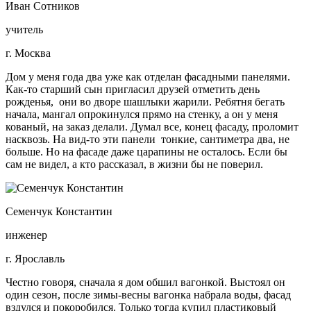
Иван Сотников
учитель
г. Москва
Дом у меня года два уже как отделан фасадными панелями.
Как-то старший сын пригласил друзей отметить день
рожденья, они во дворе шашлыки жарили. Ребятня бегать
начала, мангал опрокинулся прямо на стенку, а он у меня
кованый, на заказ делали. Думал все, конец фасаду, проломит
насквозь. На вид-то эти панели тонкие, сантиметра два, не
больше. Но на фасаде даже царапины не осталось. Если бы
сам не видел, а кто рассказал, в жизни бы не поверил.
Семенчук Константин
инженер
г. Ярославль
Честно говоря, сначала я дом обшил вагонкой. Выстоял он
один сезон, после зимы-весны вагонка набрала воды, фасад
вздулся и покоробился. Только тогда купил пластиковый