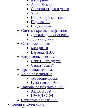
Мембраны
Альта-Декор
Система отделки углов
Углы
Планки для монтажа
Под камень
Под кирпич
Система крепления фасадов
Для фасадных панелей
Для сайдинга
Стеновые панели
Молдинги
Вагонка ПВХ
Водосточная система
Серия "Стандарт"
Серия "Элит"
Дренажная система
Уличное покрытие
Террасная доска
Газонная решётка
Напольное покрытие SPC
ALTA STEP
ГРАНД СТЭП
Стеновые панели SPC
Серии и коллекции