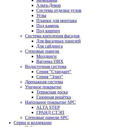
Мембраны
Альта-Декор
Система отделки углов
Углы
Планки для монтажа
Под камень
Под кирпич
Система крепления фасадов
Для фасадных панелей
Для сайдинга
Стеновые панели
Молдинги
Вагонка ПВХ
Водосточная система
Серия "Стандарт"
Серия "Элит"
Дренажная система
Уличное покрытие
Террасная доска
Газонная решётка
Напольное покрытие SPC
ALTA STEP
ГРАНД СТЭП
Стеновые панели SPC
Серии и коллекции