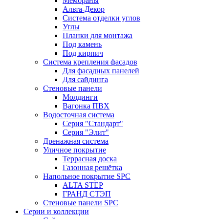
Мембраны
Альта-Декор
Система отделки углов
Углы
Планки для монтажа
Под камень
Под кирпич
Система крепления фасадов
Для фасадных панелей
Для сайдинга
Стеновые панели
Молдинги
Вагонка ПВХ
Водосточная система
Серия "Стандарт"
Серия "Элит"
Дренажная система
Уличное покрытие
Террасная доска
Газонная решётка
Напольное покрытие SPC
ALTA STEP
ГРАНД СТЭП
Стеновые панели SPC
Серии и коллекции