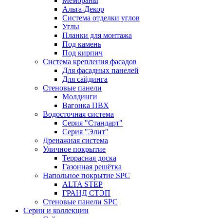
Мембраны
Альта-Декор
Система отделки углов
Углы
Планки для монтажа
Под камень
Под кирпич
Система крепления фасадов
Для фасадных панелей
Для сайдинга
Стеновые панели
Молдинги
Вагонка ПВХ
Водосточная система
Серия "Стандарт"
Серия "Элит"
Дренажная система
Уличное покрытие
Террасная доска
Газонная решётка
Напольное покрытие SPC
ALTA STEP
ГРАНД СТЭП
Стеновые панели SPC
Серии и коллекции