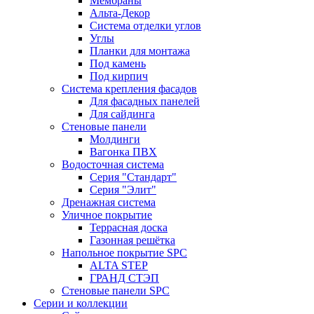
Мембраны
Альта-Декор
Система отделки углов
Углы
Планки для монтажа
Под камень
Под кирпич
Система крепления фасадов
Для фасадных панелей
Для сайдинга
Стеновые панели
Молдинги
Вагонка ПВХ
Водосточная система
Серия "Стандарт"
Серия "Элит"
Дренажная система
Уличное покрытие
Террасная доска
Газонная решётка
Напольное покрытие SPC
ALTA STEP
ГРАНД СТЭП
Стеновые панели SPC
Серии и коллекции