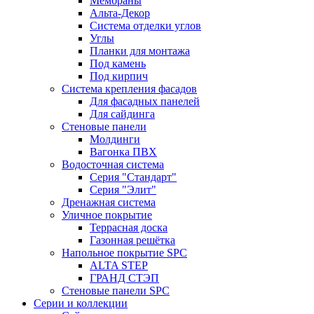
Мембраны
Альта-Декор
Система отделки углов
Углы
Планки для монтажа
Под камень
Под кирпич
Система крепления фасадов
Для фасадных панелей
Для сайдинга
Стеновые панели
Молдинги
Вагонка ПВХ
Водосточная система
Серия "Стандарт"
Серия "Элит"
Дренажная система
Уличное покрытие
Террасная доска
Газонная решётка
Напольное покрытие SPC
ALTA STEP
ГРАНД СТЭП
Стеновые панели SPC
Серии и коллекции