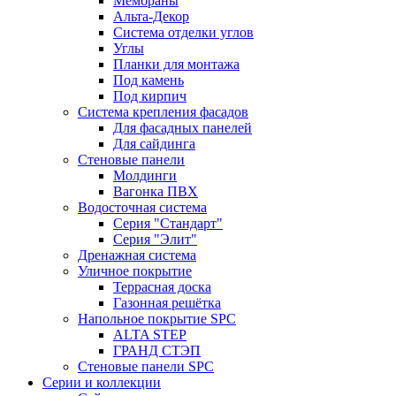
Мембраны
Альта-Декор
Система отделки углов
Углы
Планки для монтажа
Под камень
Под кирпич
Система крепления фасадов
Для фасадных панелей
Для сайдинга
Стеновые панели
Молдинги
Вагонка ПВХ
Водосточная система
Серия "Стандарт"
Серия "Элит"
Дренажная система
Уличное покрытие
Террасная доска
Газонная решётка
Напольное покрытие SPC
ALTA STEP
ГРАНД СТЭП
Стеновые панели SPC
Серии и коллекции