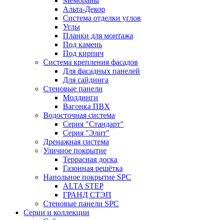
Мембраны
Альта-Декор
Система отделки углов
Углы
Планки для монтажа
Под камень
Под кирпич
Система крепления фасадов
Для фасадных панелей
Для сайдинга
Стеновые панели
Молдинги
Вагонка ПВХ
Водосточная система
Серия "Стандарт"
Серия "Элит"
Дренажная система
Уличное покрытие
Террасная доска
Газонная решётка
Напольное покрытие SPC
ALTA STEP
ГРАНД СТЭП
Стеновые панели SPC
Серии и коллекции