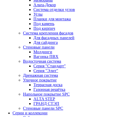
Мембраны
Альта-Декор
Система отделки углов
Углы
Планки для монтажа
Под камень
Под кирпич
Система крепления фасадов
Для фасадных панелей
Для сайдинга
Стеновые панели
Молдинги
Вагонка ПВХ
Водосточная система
Серия "Стандарт"
Серия "Элит"
Дренажная система
Уличное покрытие
Террасная доска
Газонная решётка
Напольное покрытие SPC
ALTA STEP
ГРАНД СТЭП
Стеновые панели SPC
Серии и коллекции