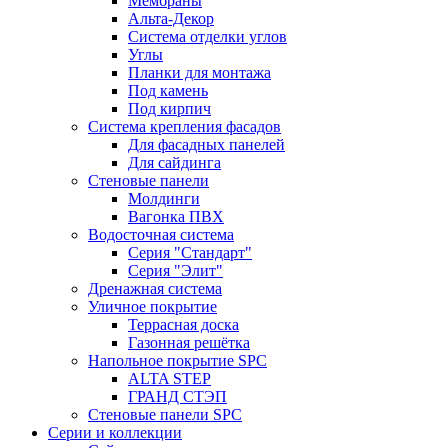
Мембраны
Альта-Декор
Система отделки углов
Углы
Планки для монтажа
Под камень
Под кирпич
Система крепления фасадов
Для фасадных панелей
Для сайдинга
Стеновые панели
Молдинги
Вагонка ПВХ
Водосточная система
Серия "Стандарт"
Серия "Элит"
Дренажная система
Уличное покрытие
Террасная доска
Газонная решётка
Напольное покрытие SPC
ALTA STEP
ГРАНД СТЭП
Стеновые панели SPC
Серии и коллекции