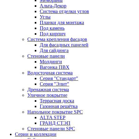
Мембраны
Альта-Декор
Система отделки углов
Углы
Планки для монтажа
Под камень
Под кирпич
Система крепления фасадов
Для фасадных панелей
Для сайдинга
Стеновые панели
Молдинги
Вагонка ПВХ
Водосточная система
Серия "Стандарт"
Серия "Элит"
Дренажная система
Уличное покрытие
Террасная доска
Газонная решётка
Напольное покрытие SPC
ALTA STEP
ГРАНД СТЭП
Стеновые панели SPC
Серии и коллекции