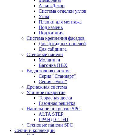
Мембраны
Альта-Декор
Система отделки углов
Углы
Планки для монтажа
Под камень
Под кирпич
Система крепления фасадов
Для фасадных панелей
Для сайдинга
Стеновые панели
Молдинги
Вагонка ПВХ
Водосточная система
Серия "Стандарт"
Серия "Элит"
Дренажная система
Уличное покрытие
Террасная доска
Газонная решётка
Напольное покрытие SPC
ALTA STEP
ГРАНД СТЭП
Стеновые панели SPC
Серии и коллекции