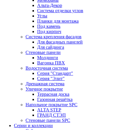
Мембраны
Альта-Декор
Система отделки углов
Углы
Планки для монтажа
Под камень
Под кирпич
Система крепления фасадов
Для фасадных панелей
Для сайдинга
Стеновые панели
Молдинги
Вагонка ПВХ
Водосточная система
Серия "Стандарт"
Серия "Элит"
Дренажная система
Уличное покрытие
Террасная доска
Газонная решётка
Напольное покрытие SPC
ALTA STEP
ГРАНД СТЭП
Стеновые панели SPC
Серии и коллекции