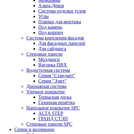
Мембраны
Альта-Декор
Система отделки углов
Углы
Планки для монтажа
Под камень
Под кирпич
Система крепления фасадов
Для фасадных панелей
Для сайдинга
Стеновые панели
Молдинги
Вагонка ПВХ
Водосточная система
Серия "Стандарт"
Серия "Элит"
Дренажная система
Уличное покрытие
Террасная доска
Газонная решётка
Напольное покрытие SPC
ALTA STEP
ГРАНД СТЭП
Стеновые панели SPC
Серии и коллекции