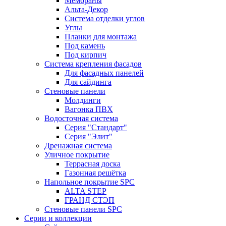
Мембраны
Альта-Декор
Система отделки углов
Углы
Планки для монтажа
Под камень
Под кирпич
Система крепления фасадов
Для фасадных панелей
Для сайдинга
Стеновые панели
Молдинги
Вагонка ПВХ
Водосточная система
Серия "Стандарт"
Серия "Элит"
Дренажная система
Уличное покрытие
Террасная доска
Газонная решётка
Напольное покрытие SPC
ALTA STEP
ГРАНД СТЭП
Стеновые панели SPC
Серии и коллекции