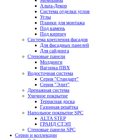
Мембраны
Альта-Декор
Система отделки углов
Углы
Планки для монтажа
Под камень
Под кирпич
Система крепления фасадов
Для фасадных панелей
Для сайдинга
Стеновые панели
Молдинги
Вагонка ПВХ
Водосточная система
Серия "Стандарт"
Серия "Элит"
Дренажная система
Уличное покрытие
Террасная доска
Газонная решётка
Напольное покрытие SPC
ALTA STEP
ГРАНД СТЭП
Стеновые панели SPC
Серии и коллекции