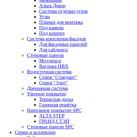
Мембраны
Альта-Декор
Система отделки углов
Углы
Планки для монтажа
Под камень
Под кирпич
Система крепления фасадов
Для фасадных панелей
Для сайдинга
Стеновые панели
Молдинги
Вагонка ПВХ
Водосточная система
Серия "Стандарт"
Серия "Элит"
Дренажная система
Уличное покрытие
Террасная доска
Газонная решётка
Напольное покрытие SPC
ALTA STEP
ГРАНД СТЭП
Стеновые панели SPC
Серии и коллекции