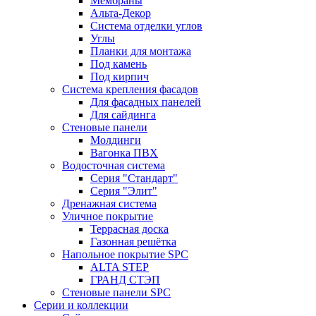
Мембраны
Альта-Декор
Система отделки углов
Углы
Планки для монтажа
Под камень
Под кирпич
Система крепления фасадов
Для фасадных панелей
Для сайдинга
Стеновые панели
Молдинги
Вагонка ПВХ
Водосточная система
Серия "Стандарт"
Серия "Элит"
Дренажная система
Уличное покрытие
Террасная доска
Газонная решётка
Напольное покрытие SPC
ALTA STEP
ГРАНД СТЭП
Стеновые панели SPC
Серии и коллекции