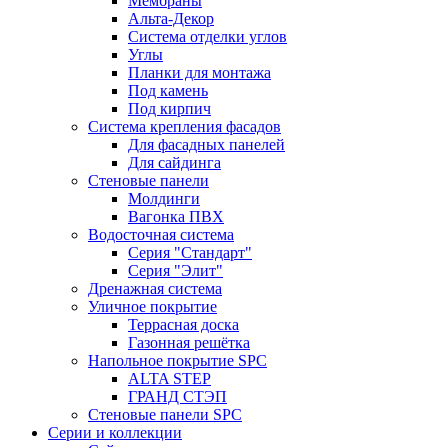
Мембраны
Альта-Декор
Система отделки углов
Углы
Планки для монтажа
Под камень
Под кирпич
Система крепления фасадов
Для фасадных панелей
Для сайдинга
Стеновые панели
Молдинги
Вагонка ПВХ
Водосточная система
Серия "Стандарт"
Серия "Элит"
Дренажная система
Уличное покрытие
Террасная доска
Газонная решётка
Напольное покрытие SPC
ALTA STEP
ГРАНД СТЭП
Стеновые панели SPC
Серии и коллекции