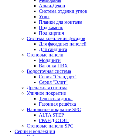
Мембраны
Альта-Декор
Система отделки углов
Углы
Планки для монтажа
Под камень
Под кирпич
Система крепления фасадов
Для фасадных панелей
Для сайдинга
Стеновые панели
Молдинги
Вагонка ПВХ
Водосточная система
Серия "Стандарт"
Серия "Элит"
Дренажная система
Уличное покрытие
Террасная доска
Газонная решётка
Напольное покрытие SPC
ALTA STEP
ГРАНД СТЭП
Стеновые панели SPC
Серии и коллекции