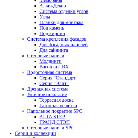
Мембраны
Альта-Декор
Система отделки углов
Углы
Планки для монтажа
Под камень
Под кирпич
Система крепления фасадов
Для фасадных панелей
Для сайдинга
Стеновые панели
Молдинги
Вагонка ПВХ
Водосточная система
Серия "Стандарт"
Серия "Элит"
Дренажная система
Уличное покрытие
Террасная доска
Газонная решётка
Напольное покрытие SPC
ALTA STEP
ГРАНД СТЭП
Стеновые панели SPC
Серии и коллекции