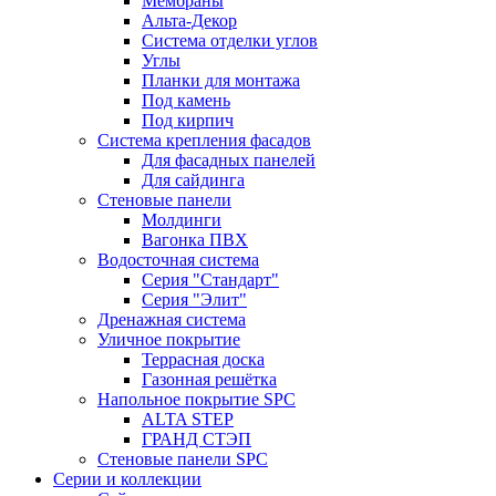
Мембраны
Альта-Декор
Система отделки углов
Углы
Планки для монтажа
Под камень
Под кирпич
Система крепления фасадов
Для фасадных панелей
Для сайдинга
Стеновые панели
Молдинги
Вагонка ПВХ
Водосточная система
Серия "Стандарт"
Серия "Элит"
Дренажная система
Уличное покрытие
Террасная доска
Газонная решётка
Напольное покрытие SPC
ALTA STEP
ГРАНД СТЭП
Стеновые панели SPC
Серии и коллекции