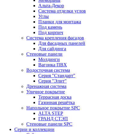
Мембраны
Альта-Декор
Система отделки углов
Углы
Планки для монтажа
Под камень
Под кирпич
Система крепления фасадов
Для фасадных панелей
Для сайдинга
Стеновые панели
Молдинги
Вагонка ПВХ
Водосточная система
Серия "Стандарт"
Серия "Элит"
Дренажная система
Уличное покрытие
Террасная доска
Газонная решётка
Напольное покрытие SPC
ALTA STEP
ГРАНД СТЭП
Стеновые панели SPC
Серии и коллекции