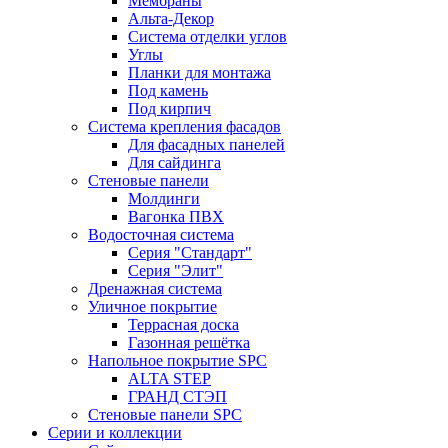
Мембраны
Альта-Декор
Система отделки углов
Углы
Планки для монтажа
Под камень
Под кирпич
Система крепления фасадов
Для фасадных панелей
Для сайдинга
Стеновые панели
Молдинги
Вагонка ПВХ
Водосточная система
Серия "Стандарт"
Серия "Элит"
Дренажная система
Уличное покрытие
Террасная доска
Газонная решётка
Напольное покрытие SPC
ALTA STEP
ГРАНД СТЭП
Стеновые панели SPC
Серии и коллекции