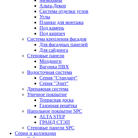
Мембраны
Альта-Декор
Система отделки углов
Углы
Планки для монтажа
Под камень
Под кирпич
Система крепления фасадов
Для фасадных панелей
Для сайдинга
Стеновые панели
Молдинги
Вагонка ПВХ
Водосточная система
Серия "Стандарт"
Серия "Элит"
Дренажная система
Уличное покрытие
Террасная доска
Газонная решётка
Напольное покрытие SPC
ALTA STEP
ГРАНД СТЭП
Стеновые панели SPC
Серии и коллекции