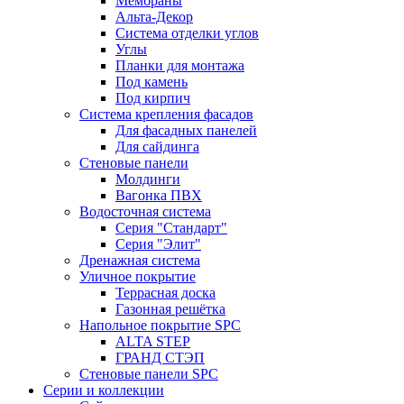
Мембраны
Альта-Декор
Система отделки углов
Углы
Планки для монтажа
Под камень
Под кирпич
Система крепления фасадов
Для фасадных панелей
Для сайдинга
Стеновые панели
Молдинги
Вагонка ПВХ
Водосточная система
Серия "Стандарт"
Серия "Элит"
Дренажная система
Уличное покрытие
Террасная доска
Газонная решётка
Напольное покрытие SPC
ALTA STEP
ГРАНД СТЭП
Стеновые панели SPC
Серии и коллекции