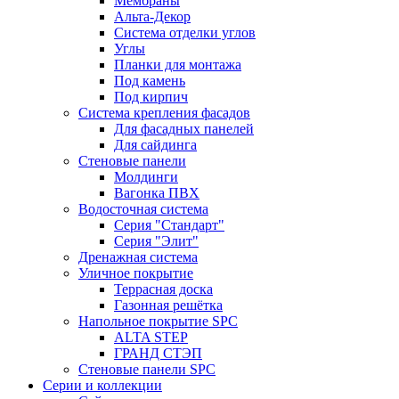
Мембраны
Альта-Декор
Система отделки углов
Углы
Планки для монтажа
Под камень
Под кирпич
Система крепления фасадов
Для фасадных панелей
Для сайдинга
Стеновые панели
Молдинги
Вагонка ПВХ
Водосточная система
Серия "Стандарт"
Серия "Элит"
Дренажная система
Уличное покрытие
Террасная доска
Газонная решётка
Напольное покрытие SPC
ALTA STEP
ГРАНД СТЭП
Стеновые панели SPC
Серии и коллекции