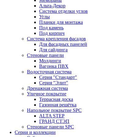
Мембраны
Альта-Декор
Система отделки углов
Углы
Планки для монтажа
Под камень
Под кирпич
Система крепления фасадов
Для фасадных панелей
Для сайдинга
Стеновые панели
Молдинги
Вагонка ПВХ
Водосточная система
Серия "Стандарт"
Серия "Элит"
Дренажная система
Уличное покрытие
Террасная доска
Газонная решётка
Напольное покрытие SPC
ALTA STEP
ГРАНД СТЭП
Стеновые панели SPC
Серии и коллекции