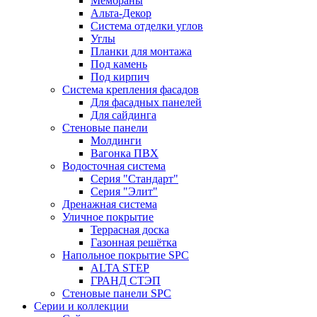
Мембраны
Альта-Декор
Система отделки углов
Углы
Планки для монтажа
Под камень
Под кирпич
Система крепления фасадов
Для фасадных панелей
Для сайдинга
Стеновые панели
Молдинги
Вагонка ПВХ
Водосточная система
Серия "Стандарт"
Серия "Элит"
Дренажная система
Уличное покрытие
Террасная доска
Газонная решётка
Напольное покрытие SPC
ALTA STEP
ГРАНД СТЭП
Стеновые панели SPC
Серии и коллекции