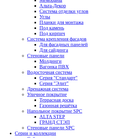
Мембраны
Альта-Декор
Система отделки углов
Углы
Планки для монтажа
Под камень
Под кирпич
Система крепления фасадов
Для фасадных панелей
Для сайдинга
Стеновые панели
Молдинги
Вагонка ПВХ
Водосточная система
Серия "Стандарт"
Серия "Элит"
Дренажная система
Уличное покрытие
Террасная доска
Газонная решётка
Напольное покрытие SPC
ALTA STEP
ГРАНД СТЭП
Стеновые панели SPC
Серии и коллекции