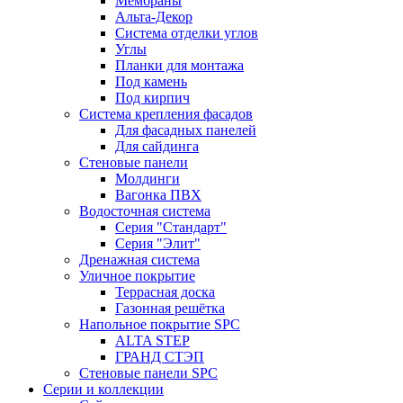
Мембраны
Альта-Декор
Система отделки углов
Углы
Планки для монтажа
Под камень
Под кирпич
Система крепления фасадов
Для фасадных панелей
Для сайдинга
Стеновые панели
Молдинги
Вагонка ПВХ
Водосточная система
Серия "Стандарт"
Серия "Элит"
Дренажная система
Уличное покрытие
Террасная доска
Газонная решётка
Напольное покрытие SPC
ALTA STEP
ГРАНД СТЭП
Стеновые панели SPC
Серии и коллекции