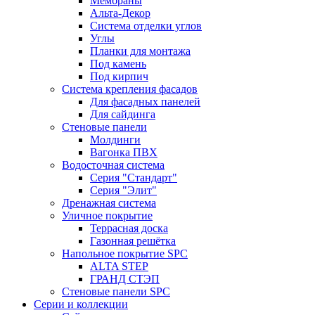
Мембраны
Альта-Декор
Система отделки углов
Углы
Планки для монтажа
Под камень
Под кирпич
Система крепления фасадов
Для фасадных панелей
Для сайдинга
Стеновые панели
Молдинги
Вагонка ПВХ
Водосточная система
Серия "Стандарт"
Серия "Элит"
Дренажная система
Уличное покрытие
Террасная доска
Газонная решётка
Напольное покрытие SPC
ALTA STEP
ГРАНД СТЭП
Стеновые панели SPC
Серии и коллекции