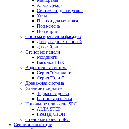
Мембраны
Альта-Декор
Система отделки углов
Углы
Планки для монтажа
Под камень
Под кирпич
Система крепления фасадов
Для фасадных панелей
Для сайдинга
Стеновые панели
Молдинги
Вагонка ПВХ
Водосточная система
Серия "Стандарт"
Серия "Элит"
Дренажная система
Уличное покрытие
Террасная доска
Газонная решётка
Напольное покрытие SPC
ALTA STEP
ГРАНД СТЭП
Стеновые панели SPC
Серии и коллекции